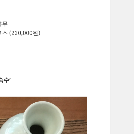
 휴무
스 (220,000원)
숙수’